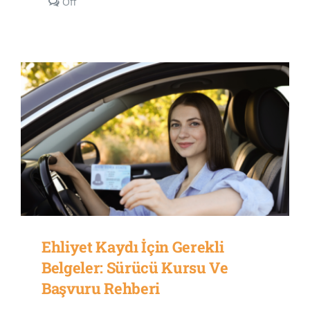
Comments
Off
off
on
Nasıl
Ehliyet
Alabilirim?
–
Güncel
Ehliyet
Alma
Şartları
ve
Süreci
Ehliyet Kaydı İçin Gerekli
Belgeler: Sürücü Kursu Ve
Başvuru Rehberi