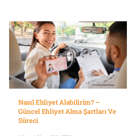
off
on
Yabancı
Uyruklular
İçin
Türkiye’de
Ehliyet
Alma
ve
Değiştirme
Rehberi
Nasıl Ehliyet Alabilirim? –
Güncel Ehliyet Alma Şartları Ve
Süreci